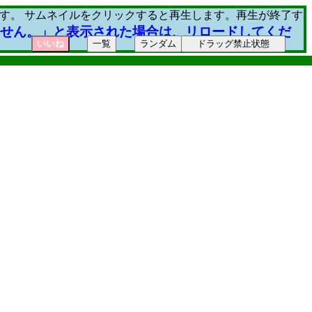
です。 サムネイルをクリックすると再生します。再生が終了す
ません。」と表示された場合は、リロードしてくだ
いいね
一覧
ランダム
ドラッグ禁止状態
ジャンル表示
Wiki検索
Yahooサーチ
ジャンル編集
ジャンル名更新
アメバブログ