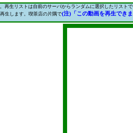
します。再生リストは自前のサーバからランダムに選択したリスト
(注)「この動画を再生でき
動再生します。
喫茶店の片隅で
クェリーキー:
絞り込み